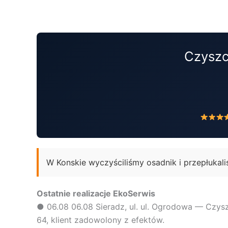
Przejdź
do
treści
Czyszc
W Konskie wyczyściliśmy osadnik i przepłukal
Ostatnie realizacje EkoSerwis
●
06.08
06.08 Sieradz, ul. ul. Ogrodowa — Czysz
64, klient zadowolony z efektów.