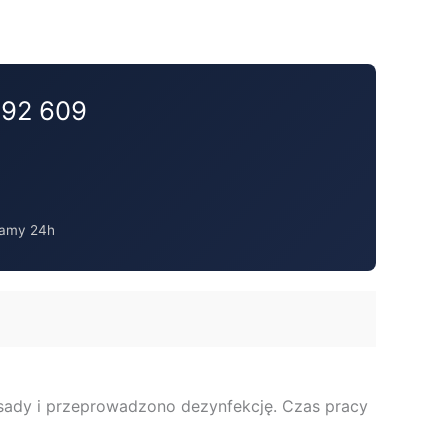
692 609
amy 24h
 osady i przeprowadzono dezynfekcję. Czas pracy