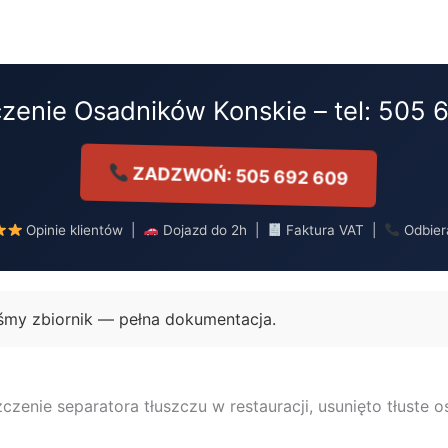
zenie Osadników Konskie – tel: 505 
ZADZWOŃ: 505 692 609
Opinie klientów |
Dojazd do 2h |
Faktura VAT |
Odbier
iśmy zbiornik — pełna dokumentacja.
czenie separatora tłuszczu w restauracji, usunięto tłuste