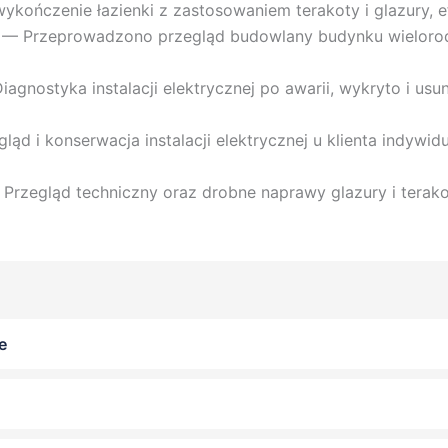
kończenie łazienki z zastosowaniem terakoty i glazury, efe
zki — Przeprowadzono przegląd budowlany budynku wielor
Diagnostyka instalacji elektrycznej po awarii, wykryto i u
gląd i konserwacja instalacji elektrycznej u klienta indywi
Przegląd techniczny oraz drobne naprawy glazury i terako
e