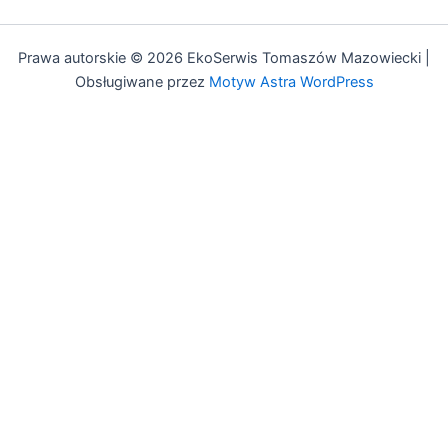
Prawa autorskie © 2026 EkoSerwis Tomaszów Mazowiecki |
Obsługiwane przez
Motyw Astra WordPress
Asystent EkoSerwis
Online – odpowiadam natychmiast
✕
Cześć!
Czy mogę Ci w czymś pomóc?
Mogę odpowiedzieć na pytania dotyczące:
• Czyszczenia kanalizacji
• Przeglądów budowlanych (art. 62)
• Przeglądów gazowych i PPOŻ
• Pozwoleń na budowę