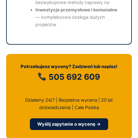
bezwykopowe metody naprawy rur
Inwestycje przemysłowe i komunalne
— kompleksowa obsługa dużych
projektów
Potrzebujesz wyceny? Zadzwoń lub napisz!
505 692 609
Działamy 24/7 | Bezpłatna wycena | 20 lat
doświadczenia | Cała Polska
Wyślij zapytanie o wycenę →