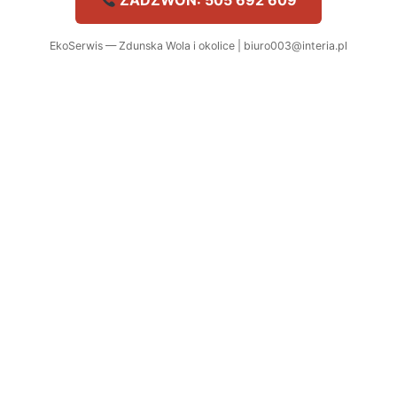
ZADZWOŃ: 505 692 609
EkoSerwis — Zdunska Wola i okolice | biuro003@interia.pl