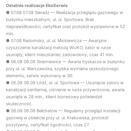
Ostatnie realizacje EkoSerwis
●
07.08
07.08 Sieradz — Realizacja przeglądu gazowego w
budynku mieszkalnym, ul. ul. Sportowa. Brak
nieprawidłowości, certyfikat oraz protokół wystawione w 52
min.
●
07.08
Radomsko, ul. ul. Mickiewicza — Awaryjne
czyszczenie kanalizacji metodą WUKO, zator w rurze
usunięty, klient mieszkaniec zadowolony, czas 41 min.
●
06.08
06.08 Skierniewice — Awaria tryskacza w budynku
przy ul. ul. Warszawska, szybka wymiana uszkodzonego
elementu, serwis wykonany w 30.
●
06.08
06.08 Łódź, ul. ul. Sportowa — Usunięcie zatoru w
kanalizacji sanitarnej, ciśnienie w rurze przywrócone, awaria
usunięta w 28 min., klient biznesowy potwierdził
skuteczność.
●
06.08
06.08 Bełchatów — Regularny przegląd instalacji
gazowej w obiekcie przy ul. ul. Krakowska, protokół
pozytywny, certyfikat zgodności, czas 27.