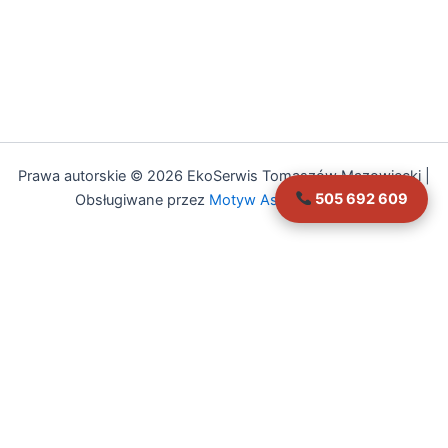
Prawa autorskie © 2026 EkoSerwis Tomaszów Mazowiecki |
505 692 609
Obsługiwane przez
Motyw Astra WordPress
Asystent EkoSerwis
Online – odpowiadam natychmiast
✕
Cześć!
Czy mogę Ci w czymś pomóc?