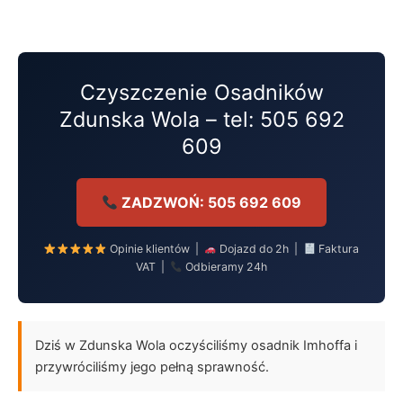
Przejdź
do
treści
Czyszczenie Osadników
Zdunska Wola – tel: 505 692
609
ZADZWOŃ: 505 692 609
Opinie klientów |
Dojazd do 2h |
Faktura
VAT |
Odbieramy 24h
Dziś w Zdunska Wola oczyściliśmy osadnik Imhoffa i
przywróciliśmy jego pełną sprawność.