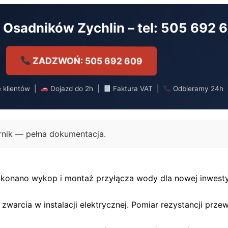
Osadników Zychlin – tel: 505 692 
ZADZWOŃ: 505 692 609
e klientów |
Dojazd do 2h |
Faktura VAT |
Odbieramy 24h
ornik — pełna dokumentacja.
konano wykop i montaż przyłącza wody dla nowej inwestycj
zwarcia w instalacji elektrycznej. Pomiar rezystancji pr