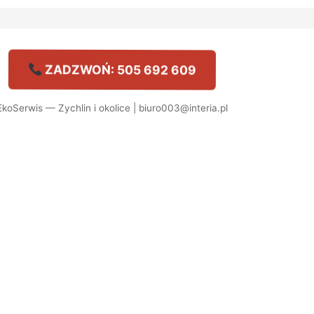
ZADZWOŃ: 505 692 609
EkoSerwis — Zychlin i okolice | biuro003@interia.pl