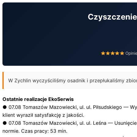
Przejdź
do
Czyszczenie 
treści
Opini
W Zychlin wyczyściliśmy osadnik i przepłukaliśmy zbi
Ostatnie realizacje EkoSerwis
●
07.08
Tomaszów Mazowiecki, ul. ul. Piłsudskiego — Wy
klient wyraził satysfakcję z jakości.
●
07.08
Tomaszów Mazowiecki, ul. ul. Leśna — Usunięcie 
normie. Czas pracy: 53 min.