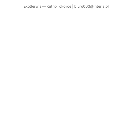
EkoSerwis — Kutno i okolice | biuro003@interia.pl