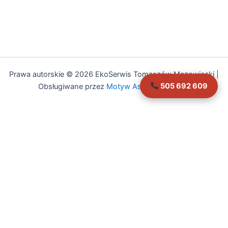
Prawa autorskie © 2026 EkoSerwis Tomaszów Mazowiecki |
505 692 609
Obsługiwane przez
Motyw Astra WordPress
Asystent EkoSerwis
Online – odpowiadam natychmiast
✕
Cześć!
Czy mogę Ci w czymś pomóc?
Mogę odpowiedzieć na pytania dotyczące:
• Czyszczenia kanalizacji