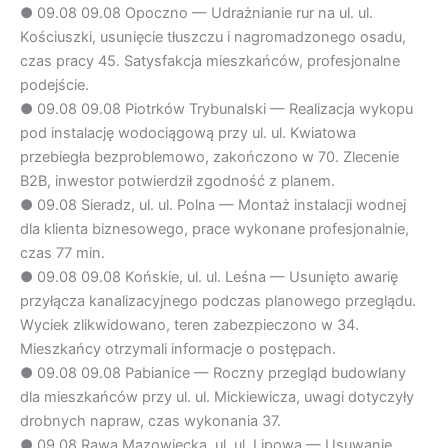
●
09.08
09.08 Opoczno — Udrażnianie rur na ul. ul.
Kościuszki, usunięcie tłuszczu i nagromadzonego osadu,
czas pracy 45. Satysfakcja mieszkańców, profesjonalne
podejście.
●
09.08
09.08 Piotrków Trybunalski — Realizacja wykopu
pod instalację wodociągową przy ul. ul. Kwiatowa
przebiegła bezproblemowo, zakończono w 70. Zlecenie
B2B, inwestor potwierdził zgodność z planem.
●
09.08
Sieradz, ul. ul. Polna — Montaż instalacji wodnej
dla klienta biznesowego, prace wykonane profesjonalnie,
czas 77 min.
●
09.08
09.08 Końskie, ul. ul. Leśna — Usunięto awarię
przyłącza kanalizacyjnego podczas planowego przeglądu.
Wyciek zlikwidowano, teren zabezpieczono w 34.
Mieszkańcy otrzymali informacje o postępach.
●
09.08
09.08 Pabianice — Roczny przegląd budowlany
dla mieszkańców przy ul. ul. Mickiewicza, uwagi dotyczyły
drobnych napraw, czas wykonania 37.
●
09.08
Rawa Mazowiecka, ul. ul. Lipowa — Usuwanie