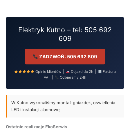
Przejdź
do
treści
Elektryk Kutno – tel: 505 692
609
ZADZWOŃ: 505 692 609
Opinie klientów |
Dojazd do 2h |
Faktura
VAT |
Odbieramy 24h
W Kutno wykonaliśmy montaż gniazdek, oświetlenia
LED i instalacji alarmowej.
Ostatnie realizacje EkoSerwis