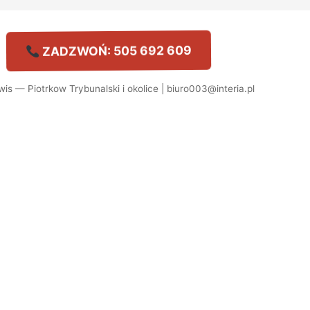
ZADZWOŃ: 505 692 609
is — Piotrkow Trybunalski i okolice | biuro003@interia.pl