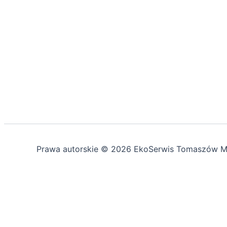
Prawa autorskie © 2026 EkoSerwis Tomaszów M
Asystent EkoSerwis
Online – odpowiadam natychmiast