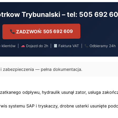
otrkow Trybunalski – tel: 505 692 6
ZADZWOŃ: 505 692 609
e klientów |
Dojazd do 2h |
Faktura VAT |
Odbieramy 24h
ę i zabezpieczenia — pełna dokumentacja.
 zatkanego odpływu, hydraulik usunął zator, usługa zakończ
is systemu SAP i tryskaczy, drobne usterki usunięte podcza