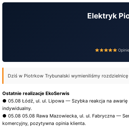
Przejdź
do
Elektryk Pi
treści
Opini
Dziś w Piotrkow Trybunalski wymieniliśmy rozdzielnic
Ostatnie realizacje EkoSerwis
●
05.08
Łódź, ul. ul. Lipowa — Szybka reakcja na awarię
indywidualny.
●
05.08
05.08 Rawa Mazowiecka, ul. ul. Fabryczna — Serw
komercyjny, pozytywna opinia klienta.