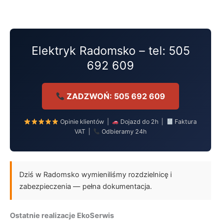
Przejdź
do
treści
Elektryk Radomsko – tel: 505
692 609
ZADZWOŃ: 505 692 609
Opinie klientów |
Dojazd do 2h |
Faktura
VAT |
Odbieramy 24h
Dziś w Radomsko wymieniliśmy rozdzielnicę i
zabezpieczenia — pełna dokumentacja.
Ostatnie realizacje EkoSerwis