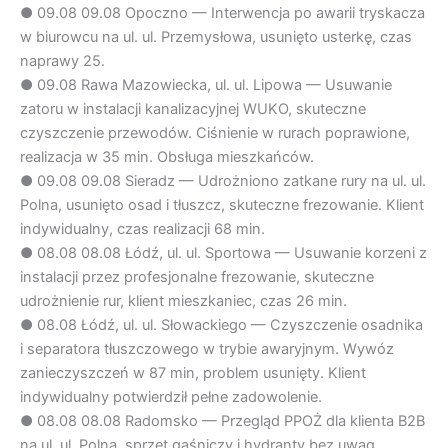
●
09.08
09.08 Opoczno — Interwencja po awarii tryskacza
w biurowcu na ul. ul. Przemysłowa, usunięto usterkę, czas
naprawy 25.
●
09.08
Rawa Mazowiecka, ul. ul. Lipowa — Usuwanie
zatoru w instalacji kanalizacyjnej WUKO, skuteczne
czyszczenie przewodów. Ciśnienie w rurach poprawione,
realizacja w 35 min. Obsługa mieszkańców.
●
09.08
09.08 Sieradz — Udrożniono zatkane rury na ul. ul.
Polna, usunięto osad i tłuszcz, skuteczne frezowanie. Klient
indywidualny, czas realizacji 68 min.
●
08.08
08.08 Łódź, ul. ul. Sportowa — Usuwanie korzeni z
instalacji przez profesjonalne frezowanie, skuteczne
udrożnienie rur, klient mieszkaniec, czas 26 min.
●
08.08
Łódź, ul. ul. Słowackiego — Czyszczenie osadnika
i separatora tłuszczowego w trybie awaryjnym. Wywóz
zanieczyszczeń w 87 min, problem usunięty. Klient
indywidualny potwierdził pełne zadowolenie.
●
08.08
08.08 Radomsko — Przegląd PPOŻ dla klienta B2B
na ul. ul. Polna, sprzęt gaśniczy i hydranty bez uwag,