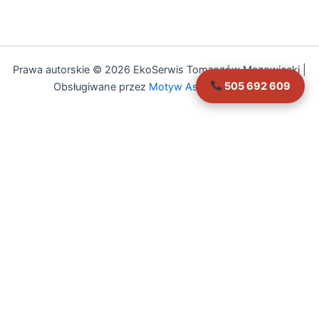
Prawa autorskie © 2026 EkoSerwis Tomaszów Mazowiecki |
505 692 609
Obsługiwane przez
Motyw Astra WordPress
Asystent EkoSerwis
Online – odpowiadam natychmiast
✕
Cześć!
Czy mogę Ci w czymś pomóc?
Mogę odpowiedzieć na pytania dotyczące:
• Czyszczenia kanalizacji
• Przeglądów budowlanych (art. 62)
• Przeglądów gazowych i PPOŻ