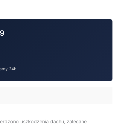
09
amy 24h
wierdzono uszkodzenia dachu, zalecane