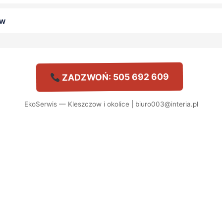
ow
ZADZWOŃ: 505 692 609
EkoSerwis — Kleszczow i okolice | biuro003@interia.pl