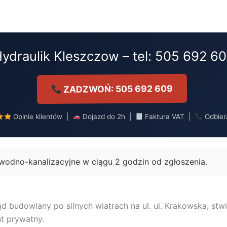
ydraulik Kleszczow – tel: 505 692 6
ZADZWOŃ: 505 692 609
Opinie klientów |
Dojazd do 2h |
Faktura VAT |
Odbier
odno-kanalizacyjne w ciągu 2 godzin od zgłoszenia.
 budowlany po silnych wiatrach na ul. ul. Krakowska, st
nt prywatny.