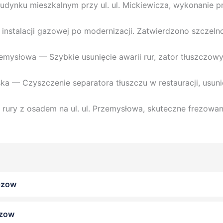
dynku mieszkalnym przy ul. ul. Mickiewicza, wykonanie prz
instalacji gazowej po modernizacji. Zatwierdzono szczeln
emysłowa — Szybkie usunięcie awarii rur, zator tłuszczowy
ka — Czyszczenie separatora tłuszczu w restauracji, usun
ury z osadem na ul. ul. Przemysłowa, skuteczne frezowan
czow
czow