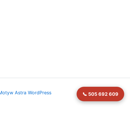
Motyw Astra WordPress
📞 505 692 609