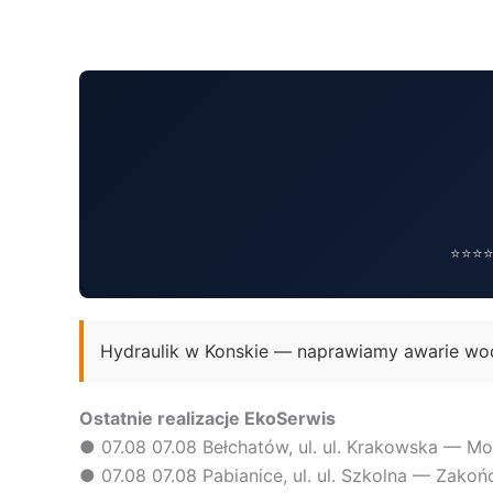
Przejdź
do
treści
⭐⭐⭐⭐⭐
Hydraulik w Konskie — naprawiamy awarie wod
Ostatnie realizacje EkoSerwis
●
07.08
07.08 Bełchatów, ul. ul. Krakowska — Mo
●
07.08
07.08 Pabianice, ul. ul. Szkolna — Zak