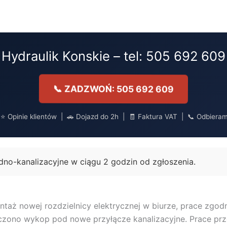
Hydraulik Konskie – tel: 505 692 609
📞 ZADZWOŃ: 505 692 609
 Opinie klientów | 🚗 Dojazd do 2h | 🧾 Faktura VAT | 📞 Odbiera
no-kanalizacyjne w ciągu 2 godzin od zgłoszenia.
ntaż nowej rozdzielnicy elektrycznej w biurze, prace zgodn
ończono wykop pod nowe przyłącze kanalizacyjne. Prace pr