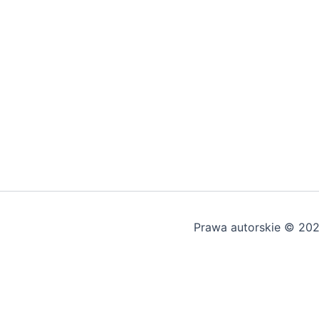
Prawa autorskie © 20
🔧
Asystent EkoSerwis