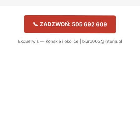
📞 ZADZWOŃ: 505 692 609
EkoSerwis — Konskie i okolice | biuro003@interia.pl