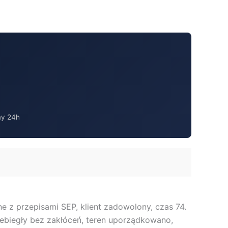
my 24h
e z przepisami SEP, klient zadowolony, czas 74.
zebiegły bez zakłóceń, teren uporządkowano,