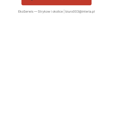
EkoSerwis — Strykow i okolice | biuro003@interia.pl