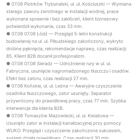
●
07.08
Piotrków Trybunalski, ul. ul. Kościuszki — Wymiana
starego zaworu zwrotnego w instalacji wodnej, prace
wykonane sprawnie i bez zakłóceń, klient biznesowy
potwierdził wykonanie, czas 33 min.
●
07.08
07.08 Łódź — Przegląd 5-letni konstrukcji
budowlanej na ul. ul. Piłsudskiego zakończony, wykryto
drobne pęknięcia, rekomendacje naprawy, czas realizacji:
85. Klient B2B docenił profesjonalizm.
●
07.08
07.08 Sieradz — Udrożnienie rury w ul. ul.
Fabryczna, usunięcie nagromadzonego tłuszczu i osadów.
Efekt bez zatoru, czas realizacji 27 min.
●
07.08
Końskie, ul. ul. Leśna — Awaryjne czyszczenie
osadnika tłuszczowego, zator usunięty. Separator
przywrócony do prawidłowej pracy, czas 77 min. Szybka
interwencja dla klienta B2B.
●
07.08
Tomaszów Mazowiecki, ul. ul. Kwiatowa —
Usunięto zator w instalacji kanalizacyjnej przy pomocy
WUKO. Przegląd i czyszczenie zakończone sukcesem,
system działa prawidłowo. Czas realizacji 30 min.