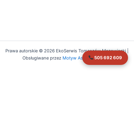
Prawa autorskie © 2026 EkoSerwis Tomaszów Mazowiecki |
505 692 609
Obsługiwane przez
Motyw Astra WordPress
Asystent EkoSerwis
Online – odpowiadam natychmiast
✕
Cześć!
Czy mogę Ci w czymś pomóc?
Mogę odpowiedzieć na pytania dotyczące: