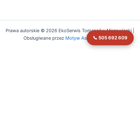
Prawa autorskie © 2026 EkoSerwis Tomaszów Mazowiecki |
📞 505 692 609
Obsługiwane przez
Motyw Astra WordPress
🔧
Asystent EkoSerwis
Online – odpowiadam natychmiast
✕
Cześć! 👋 Czy mogę Ci w czymś pomóc?
Mogę odpowiedzieć na pytania dotyczące:
• Czyszczenia kanalizacji
• Przeglądów budowlanych (art. 62)
• Przeglądów gazowych i PPOŻ