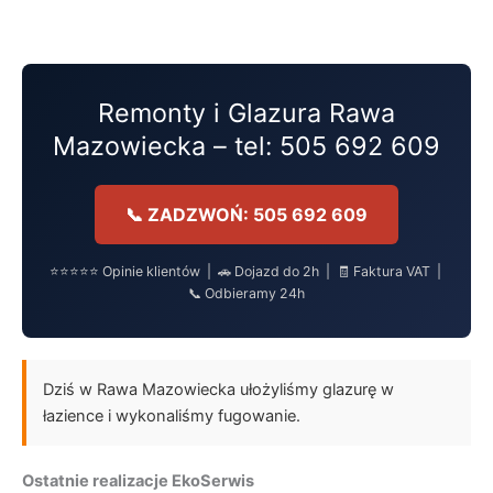
Przejdź
do
treści
Remonty i Glazura Rawa
Mazowiecka – tel: 505 692 609
📞 ZADZWOŃ: 505 692 609
⭐⭐⭐⭐⭐ Opinie klientów | 🚗 Dojazd do 2h | 🧾 Faktura VAT |
📞 Odbieramy 24h
Dziś w Rawa Mazowiecka ułożyliśmy glazurę w
łazience i wykonaliśmy fugowanie.
Ostatnie realizacje EkoSerwis