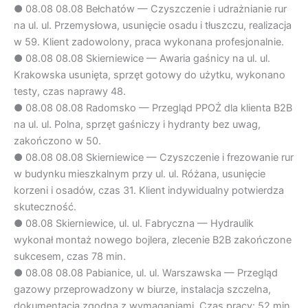
●
08.08
08.08 Bełchatów — Czyszczenie i udrażnianie rur
na ul. ul. Przemysłowa, usunięcie osadu i tłuszczu, realizacja
w 59. Klient zadowolony, praca wykonana profesjonalnie.
●
08.08
08.08 Skierniewice — Awaria gaśnicy na ul. ul.
Krakowska usunięta, sprzęt gotowy do użytku, wykonano
testy, czas naprawy 48.
●
08.08
08.08 Radomsko — Przegląd PPOŻ dla klienta B2B
na ul. ul. Polna, sprzęt gaśniczy i hydranty bez uwag,
zakończono w 50.
●
08.08
08.08 Skierniewice — Czyszczenie i frezowanie rur
w budynku mieszkalnym przy ul. ul. Różana, usunięcie
korzeni i osadów, czas 31. Klient indywidualny potwierdza
skuteczność.
●
08.08
Skierniewice, ul. ul. Fabryczna — Hydraulik
wykonał montaż nowego bojlera, zlecenie B2B zakończone
sukcesem, czas 78 min.
●
08.08
08.08 Pabianice, ul. ul. Warszawska — Przegląd
gazowy przeprowadzony w biurze, instalacja szczelna,
dokumentacja zgodna z wymaganiami. Czas pracy: 52 min.