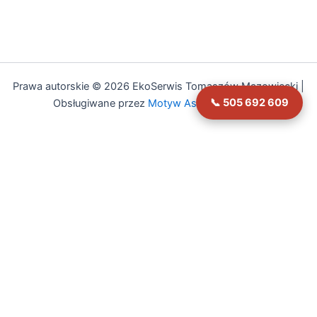
Prawa autorskie © 2026 EkoSerwis Tomaszów Mazowiecki |
📞 505 692 609
Obsługiwane przez
Motyw Astra WordPress
🔧
Asystent EkoSerwis
Online – odpowiadam natychmiast
✕
Cześć! 👋 Czy mogę Ci w czymś pomóc?
Mogę odpowiedzieć na pytania dotyczące:
• Czyszczenia kanalizacji
• Przeglądów budowlanych (art. 62)