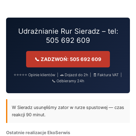
Przejdź
do
treści
Udrażnianie Rur Sieradz – tel:
505 692 609
📞 ZADZWOŃ: 505 692 609
⭐⭐⭐⭐⭐ Opinie klientów | 🚗 Dojazd do 2h | 🧾 Faktura VAT |
📞 Odbieramy 24h
W Sieradz usunęliśmy zator w rurze spustowej — czas
reakcji 90 minut.
Ostatnie realizacje EkoSerwis