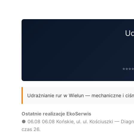
Przejdź
do
treści
Ud
⭐⭐⭐⭐⭐
Udrażnianie rur w Wielun — mechaniczne i ciś
Ostatnie realizacje EkoSerwis
●
06.08
06.08 Końskie, ul. ul. Kościuszki — Diagn
czas 26.