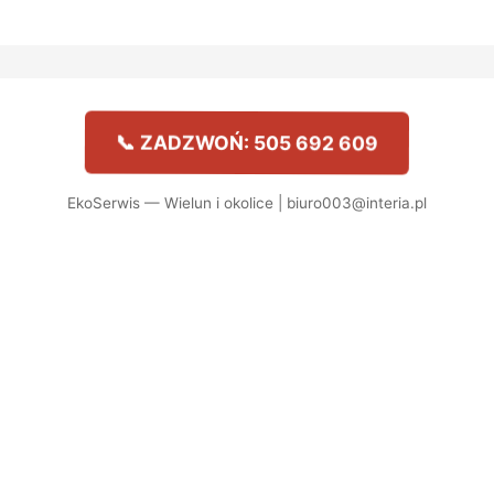
📞 ZADZWOŃ: 505 692 609
EkoSerwis — Wielun i okolice | biuro003@interia.pl