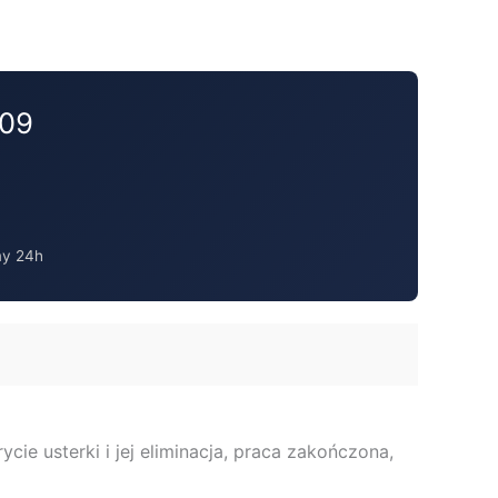
609
my 24h
ycie usterki i jej eliminacja, praca zakończona,