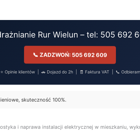
rażnianie Rur Wielun – tel: 505 692 
📞 ZADZWOŃ: 505 692 609
 Opinie klientów | 🚗 Dojazd do 2h | 🧾 Faktura VAT | 📞 Odbiera
nieniowe, skuteczność 100%.
ostyka i naprawa instalacji elektrycznej w mieszkaniu, wykr