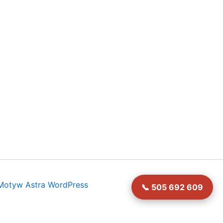
Motyw Astra WordPress
📞 505 692 609