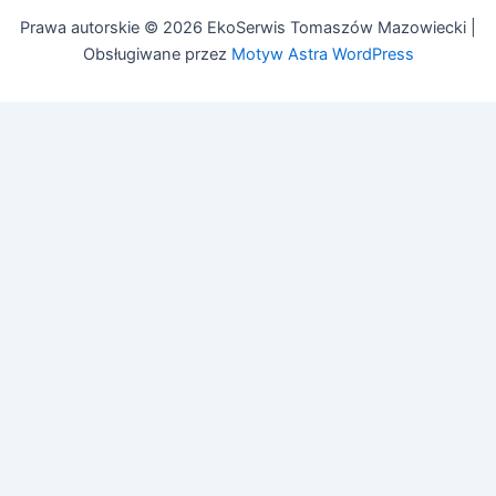
Prawa autorskie © 2026 EkoSerwis Tomaszów Mazowiecki |
Obsługiwane przez
Motyw Astra WordPress
🔧
Asystent EkoSerwis
Online – odpowiadam natychmiast
✕
Cześć! 👋 Czy mogę Ci w czymś pomóc?
Mogę odpowiedzieć na pytania dotyczące:
• Czyszczenia kanalizacji
• Przeglądów budowlanych (art. 62)
• Przeglądów gazowych i PPOŻ
• Pozwoleń na budowę
Zadaj pytanie lub zadzwoń:
505 692 609