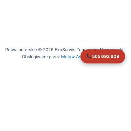
Prawa autorskie © 2026 EkoSerwis Tomaszów Mazowiecki |
505 692 609
Obsługiwane przez
Motyw Astra WordPress
Asystent EkoSerwis
Online – odpowiadam natychmiast
✕
Cześć!
Czy mogę Ci w czymś pomóc?
Mogę odpowiedzieć na pytania dotyczące: