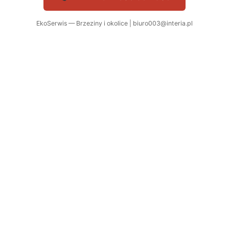
EkoSerwis — Brzeziny i okolice | biuro003@interia.pl