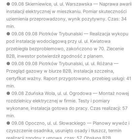
●
09.08
Skierniewice, ul. ul. Warszawska — Naprawa awarii
instalacji elektrycznej w mieszkaniu. Pomiar skuteczności
uziemienia przeprowadzony, wynik pozytywny. Czas: 34
min.
●
09.08
09.08 Piotrków Trybunalski — Realizacja wykopu
pod instalację wodociągową przy ul. ul. Kwiatowa
przebiegła bezproblemowo, zakończono w 70. Zlecenie
B2B, inwestor potwierdził zgodność z planem.
●
09.08
09.08 Piotrków Trybunalski, ul. ul. Różana —
Przegląd gazowy w biurze B2B, instalacja szczelna,
certyfikat ważny. Raport przygotowano, przebieg usługi: 41
min.
●
09.08
Zduńska Wola, ul. ul. Ogrodowa — Montaż nowej
rozdzielnicy elektrycznej w firmie. Testy i pomiary
wykonane, instalacja gotowa do pracy. Czas realizacji: 57
min.
●
09.08
Opoczno, ul. ul. Słowackiego — Planowy wywóz i
czyszczenie osadnika, usunięto osady i tłuszcz, termin
realizacji zgodny z umową, czas: 57. Obsługa B2B