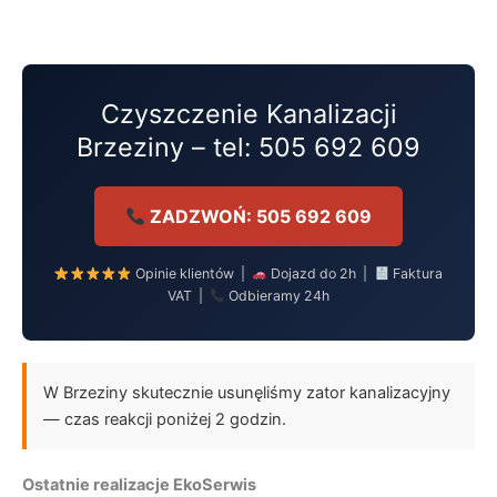
Przejdź
do
treści
Czyszczenie Kanalizacji
Brzeziny – tel: 505 692 609
ZADZWOŃ: 505 692 609
Opinie klientów |
Dojazd do 2h |
Faktura
VAT |
Odbieramy 24h
W Brzeziny skutecznie usunęliśmy zator kanalizacyjny
— czas reakcji poniżej 2 godzin.
Ostatnie realizacje EkoSerwis