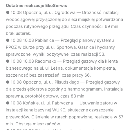
Ostatnie realizacje EkoSerwis
●
10.08
Opoczno, ul. ul. Ogrodowa — Drożność instalacji
wodociągowej przyłączonej do sieci miejskiej potwierdzona
podczas rutynowego przeglądu. Czas czynności: 69 min,
brak usterek.
●
10.08
10.08 Pabianice — Przegląd planowy systemu
PPOŻ w biurze przy ul. ul. Sportowa. Gaśnice i hydranty
sprawdzone, wyniki pozytywne, czas realizacji 53.
●
10.08
10.08 Radomsko — Przegląd gazowy dla klienta
biznesowego na ul. ul. Leśna, dokumentacja kompletna,
szczelność bez zastrzeżeń, czas pracy 66.
●
10.08
Opoczno, ul. ul. Piłsudskiego — Przegląd gazowy
dla przedsiębiorstwa zgodny z harmonogramem. Instalacja
sprawna, protokół gotowy, czas 83 min.
●
10.08
Końskie, ul. ul. Fabryczna — Usuwanie zatoru w
instalacji kanalizacyjnej WUKO, skuteczne czyszczenie
przewodów. Ciśnienie w rurach poprawione, realizacja w 57
min. Obsługa mieszkańców.