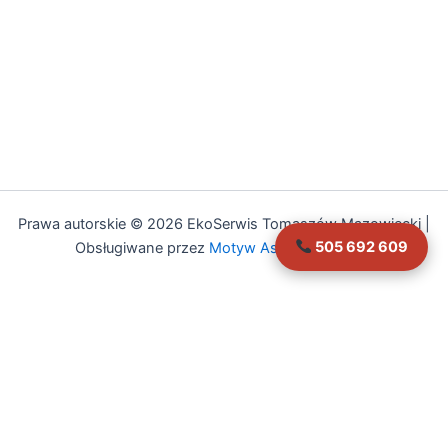
Prawa autorskie © 2026 EkoSerwis Tomaszów Mazowiecki |
505 692 609
Obsługiwane przez
Motyw Astra WordPress
Asystent EkoSerwis
Online – odpowiadam natychmiast
✕