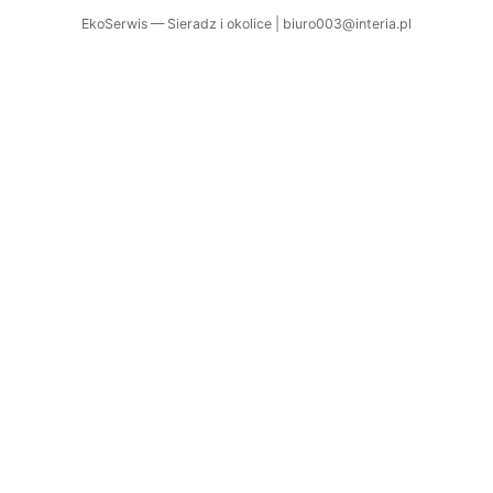
EkoSerwis — Sieradz i okolice | biuro003@interia.pl