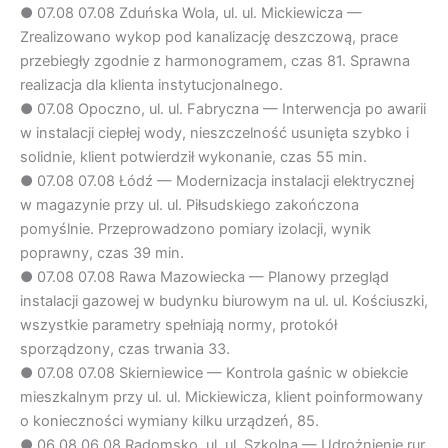
●
07.08
07.08 Zduńska Wola, ul. ul. Mickiewicza —
Zrealizowano wykop pod kanalizację deszczową, prace
przebiegły zgodnie z harmonogramem, czas 81. Sprawna
realizacja dla klienta instytucjonalnego.
●
07.08
Opoczno, ul. ul. Fabryczna — Interwencja po awarii
w instalacji ciepłej wody, nieszczelność usunięta szybko i
solidnie, klient potwierdził wykonanie, czas 55 min.
●
07.08
07.08 Łódź — Modernizacja instalacji elektrycznej
w magazynie przy ul. ul. Piłsudskiego zakończona
pomyślnie. Przeprowadzono pomiary izolacji, wynik
poprawny, czas 39 min.
●
07.08
07.08 Rawa Mazowiecka — Planowy przegląd
instalacji gazowej w budynku biurowym na ul. ul. Kościuszki,
wszystkie parametry spełniają normy, protokół
sporządzony, czas trwania 33.
●
07.08
07.08 Skierniewice — Kontrola gaśnic w obiekcie
mieszkalnym przy ul. ul. Mickiewicza, klient poinformowany
o konieczności wymiany kilku urządzeń, 85.
●
06.08
06.08 Radomsko, ul. ul. Szkolna — Udrożnienie rur