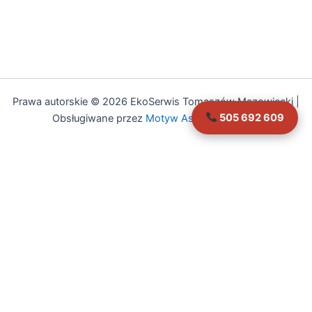
Prawa autorskie © 2026 EkoSerwis Tomaszów Mazowiecki |
505 692 609
Obsługiwane przez
Motyw Astra WordPress
Asystent EkoSerwis
Online – odpowiadam natychmiast
✕
Cześć!
Czy mogę Ci w czymś pomóc?
Mogę odpowiedzieć na pytania dotyczące:
• Czyszczenia kanalizacji