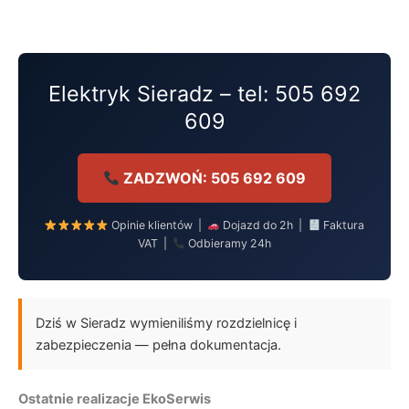
Przejdź
do
treści
Elektryk Sieradz – tel: 505 692
609
ZADZWOŃ: 505 692 609
Opinie klientów |
Dojazd do 2h |
Faktura
VAT |
Odbieramy 24h
Dziś w Sieradz wymieniliśmy rozdzielnicę i
zabezpieczenia — pełna dokumentacja.
Ostatnie realizacje EkoSerwis