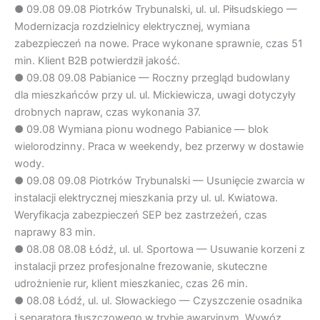
●
09.08
09.08 Piotrków Trybunalski, ul. ul. Piłsudskiego —
Modernizacja rozdzielnicy elektrycznej, wymiana
zabezpieczeń na nowe. Prace wykonane sprawnie, czas 51
min. Klient B2B potwierdził jakość.
●
09.08
09.08 Pabianice — Roczny przegląd budowlany
dla mieszkańców przy ul. ul. Mickiewicza, uwagi dotyczyły
drobnych napraw, czas wykonania 37.
●
09.08
Wymiana pionu wodnego Pabianice — blok
wielorodzinny. Praca w weekendy, bez przerwy w dostawie
wody.
●
09.08
09.08 Piotrków Trybunalski — Usunięcie zwarcia w
instalacji elektrycznej mieszkania przy ul. ul. Kwiatowa.
Weryfikacja zabezpieczeń SEP bez zastrzeżeń, czas
naprawy 83 min.
●
08.08
08.08 Łódź, ul. ul. Sportowa — Usuwanie korzeni z
instalacji przez profesjonalne frezowanie, skuteczne
udrożnienie rur, klient mieszkaniec, czas 26 min.
●
08.08
Łódź, ul. ul. Słowackiego — Czyszczenie osadnika
i separatora tłuszczowego w trybie awaryjnym. Wywóz