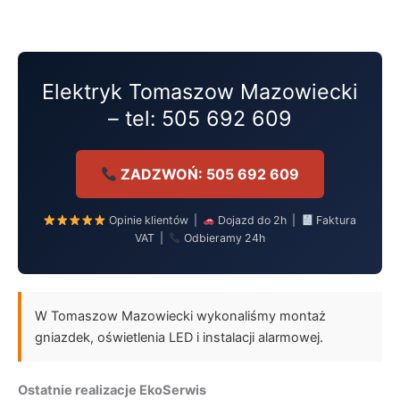
Przejdź
do
treści
Elektryk Tomaszow Mazowiecki
– tel: 505 692 609
ZADZWOŃ: 505 692 609
Opinie klientów |
Dojazd do 2h |
Faktura
VAT |
Odbieramy 24h
W Tomaszow Mazowiecki wykonaliśmy montaż
gniazdek, oświetlenia LED i instalacji alarmowej.
Ostatnie realizacje EkoSerwis