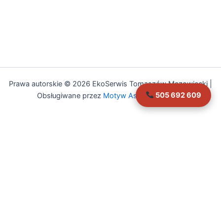
Prawa autorskie © 2026 EkoSerwis Tomaszów Mazowiecki |
505 692 609
Obsługiwane przez
Motyw Astra WordPress
Asystent EkoSerwis
Online – odpowiadam natychmiast
✕
Cześć!
Czy mogę Ci w czymś pomóc?
Mogę odpowiedzieć na pytania dotyczące: