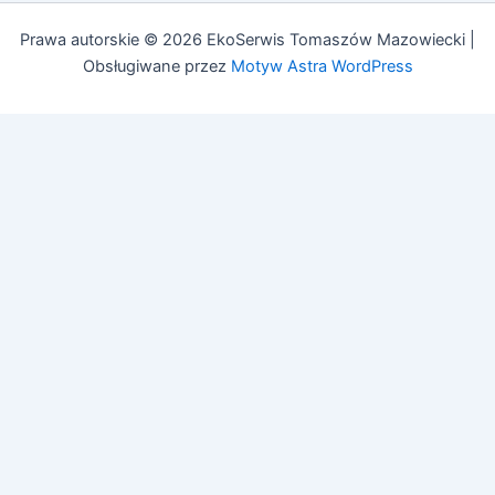
Prawa autorskie © 2026 EkoSerwis Tomaszów Mazowiecki |
Obsługiwane przez
Motyw Astra WordPress
Asystent EkoSerwis
Online – odpowiadam natychmiast
✕
Cześć!
Czy mogę Ci w czymś pomóc?
Mogę odpowiedzieć na pytania dotyczące:
• Czyszczenia kanalizacji
• Przeglądów budowlanych (art. 62)
• Przeglądów gazowych i PPOŻ
• Pozwoleń na budowę