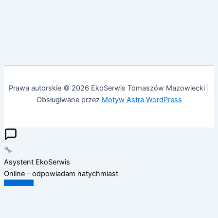
Prawa autorskie © 2026 EkoSerwis Tomaszów Mazowiecki |
Obsługiwane przez
Motyw Astra WordPress
Asystent EkoSerwis
Online – odpowiadam natychmiast
✕
Cześć!
Czy mogę Ci w czymś pomóc?