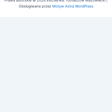
Prawa autorskie © 2026 EkoSerwis Tomaszów Mazowiecki |
Obsługiwane przez
Motyw Astra WordPress
Asystent EkoSerwis
Online – odpowiadam natychmiast
✕
Cześć!
Czy mogę Ci w czymś pomóc?
Mogę odpowiedzieć na pytania dotyczące:
• Czyszczenia kanalizacji
• Przeglądów budowlanych (art. 62)
• Przeglądów gazowych i PPOŻ
• Pozwoleń na budowę
Zadaj pytanie lub zadzwoń:
505 692 609