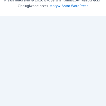
Prawa autorskie © 2026 EkoSerwis Tomaszów Mazowiecki |
Obsługiwane przez
Motyw Astra WordPress
🔧
Asystent EkoSerwis
Online – odpowiadam natychmiast
✕
Cześć! 👋 Czy mogę Ci w czymś pomóc?
Mogę odpowiedzieć na pytania dotyczące:
• Czyszczenia kanalizacji
• Przeglądów budowlanych (art. 62)
• Przeglądów gazowych i PPOŻ
• Pozwoleń na budowę
Zadaj pytanie lub zadzwoń:
505 692 609