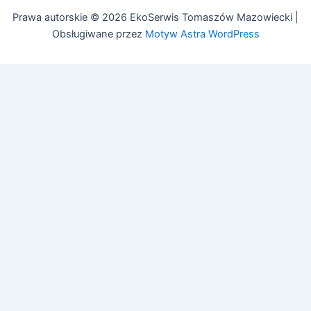
Prawa autorskie © 2026 EkoSerwis Tomaszów Mazowiecki |
Obsługiwane przez
Motyw Astra WordPress
🔧
Asystent EkoSerwis
Online – odpowiadam natychmiast
✕
Cześć! 👋 Czy mogę Ci w czymś pomóc?
Mogę odpowiedzieć na pytania dotyczące:
• Czyszczenia kanalizacji
• Przeglądów budowlanych (art. 62)
• Przeglądów gazowych i PPOŻ
• Pozwoleń na budowę
Zadaj pytanie lub zadzwoń:
505 692 609