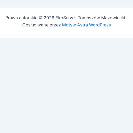
Prawa autorskie © 2026 EkoSerwis Tomaszów Mazowiecki |
Obsługiwane przez
Motyw Astra WordPress
Asystent EkoSerwis
Online – odpowiadam natychmiast
✕
Cześć!
Czy mogę Ci w czymś pomóc?
Mogę odpowiedzieć na pytania dotyczące:
• Czyszczenia kanalizacji
• Przeglądów budowlanych (art. 62)
• Przeglądów gazowych i PPOŻ
• Pozwoleń na budowę