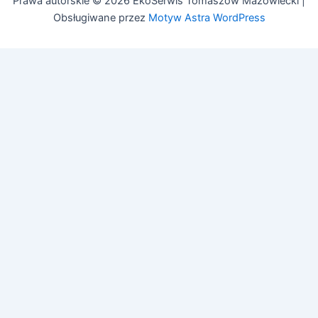
Prawa autorskie © 2026 EkoSerwis Tomaszów Mazowiecki |
Obsługiwane przez
Motyw Astra WordPress
Asystent EkoSerwis
Online – odpowiadam natychmiast
✕
Cześć!
Czy mogę Ci w czymś pomóc?
Mogę odpowiedzieć na pytania dotyczące:
• Czyszczenia kanalizacji
• Przeglądów budowlanych (art. 62)
• Przeglądów gazowych i PPOŻ
• Pozwoleń na budowę
Zadaj pytanie lub zadzwoń:
505 692 609