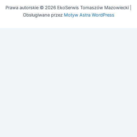
Prawa autorskie © 2026 EkoSerwis Tomaszów Mazowiecki |
Obsługiwane przez
Motyw Astra WordPress
Asystent EkoSerwis
Online – odpowiadam natychmiast
✕
Cześć!
Czy mogę Ci w czymś pomóc?
Mogę odpowiedzieć na pytania dotyczące:
• Czyszczenia kanalizacji
• Przeglądów budowlanych (art. 62)
• Przeglądów gazowych i PPOŻ
• Pozwoleń na budowę
Zadaj pytanie lub zadzwoń:
505 692 609