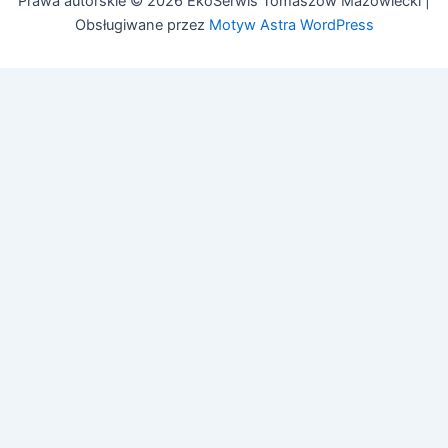
Prawa autorskie © 2026 EkoSerwis Tomaszów Mazowiecki |
Obsługiwane przez
Motyw Astra WordPress
🔧
Asystent EkoSerwis
Online – odpowiadam natychmiast
✕
Cześć! 👋 Czy mogę Ci w czymś pomóc?
Mogę odpowiedzieć na pytania dotyczące:
• Czyszczenia kanalizacji
• Przeglądów budowlanych (art. 62)
• Przeglądów gazowych i PPOŻ
• Pozwoleń na budowę
Zadaj pytanie lub zadzwoń:
505 692 609