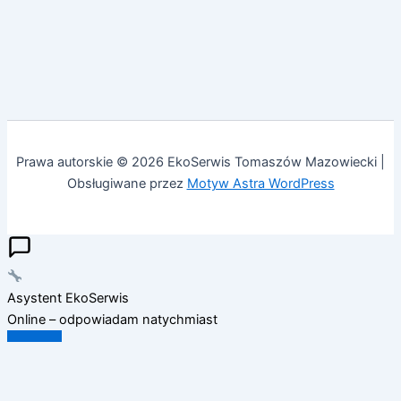
Prawa autorskie © 2026 EkoSerwis Tomaszów Mazowiecki |
Obsługiwane przez
Motyw Astra WordPress
Asystent EkoSerwis
Online – odpowiadam natychmiast
✕
Cześć!
Czy mogę Ci w czymś pomóc?