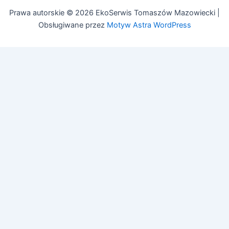
Prawa autorskie © 2026 EkoSerwis Tomaszów Mazowiecki |
Obsługiwane przez
Motyw Astra WordPress
🔧
Asystent EkoSerwis
Online – odpowiadam natychmiast
✕
Cześć! 👋 Czy mogę Ci w czymś pomóc?
Mogę odpowiedzieć na pytania dotyczące:
• Czyszczenia kanalizacji
• Przeglądów budowlanych (art. 62)
• Przeglądów gazowych i PPOŻ
• Pozwoleń na budowę
Zadaj pytanie lub zadzwoń:
505 692 609