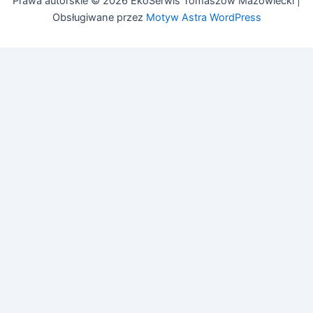
Prawa autorskie © 2026 EkoSerwis Tomaszów Mazowiecki |
Obsługiwane przez
Motyw Astra WordPress
Asystent EkoSerwis
Online – odpowiadam natychmiast
✕
Cześć!
Czy mogę Ci w czymś pomóc?
Mogę odpowiedzieć na pytania dotyczące:
• Czyszczenia kanalizacji
• Przeglądów budowlanych (art. 62)
• Przeglądów gazowych i PPOŻ
• Pozwoleń na budowę
Zadaj pytanie lub zadzwoń:
505 692 609