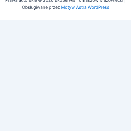
Prawa autorskie © 2026 EkoSerwis Tomaszów Mazowiecki |
Obsługiwane przez
Motyw Astra WordPress
🔧
Asystent EkoSerwis
Online – odpowiadam natychmiast
✕
Cześć! 👋 Czy mogę Ci w czymś pomóc?
Mogę odpowiedzieć na pytania dotyczące:
• Czyszczenia kanalizacji
• Przeglądów budowlanych (art. 62)
• Przeglądów gazowych i PPOŻ
• Pozwoleń na budowę
Zadaj pytanie lub zadzwoń:
505 692 609