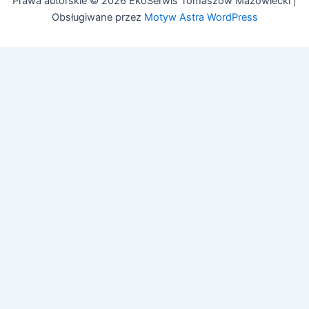
Prawa autorskie © 2026 EkoSerwis Tomaszów Mazowiecki |
Obsługiwane przez
Motyw Astra WordPress
Asystent EkoSerwis
Online – odpowiadam natychmiast
✕
Cześć!
Czy mogę Ci w czymś pomóc?
Mogę odpowiedzieć na pytania dotyczące:
• Czyszczenia kanalizacji
• Przeglądów budowlanych (art. 62)
• Przeglądów gazowych i PPOŻ
• Pozwoleń na budowę
Zadaj pytanie lub zadzwoń:
505 692 609